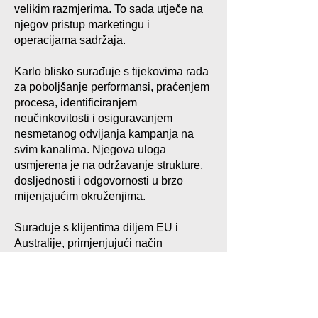
velikim razmjerima. To sada utječe na
njegov pristup marketingu i
operacijama sadržaja.
Karlo blisko surađuje s tijekovima rada
za poboljšanje performansi, praćenjem
procesa, identificiranjem
neučinkovitosti i osiguravanjem
nesmetanog odvijanja kampanja na
svim kanalima. Njegova uloga
usmjerena je na održavanje strukture,
dosljednosti i odgovornosti u brzo
mijenjajućim okruženjima.
Surađuje s klijentima diljem EU i
Australije, primjenjujući način
razmišljanja usmjeren na podatke kako
bi podržao profitabilne, dobro izvedene
marketinške operacije.