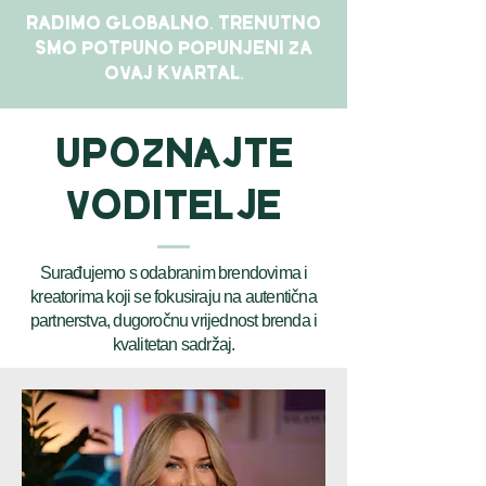
radimo globalno. TRENUTNO
smo POTPUNO POPUNJENi ZA
OVAJ KVARTAL.
Upoznajte
Voditelje
Surađujemo s odabranim brendovima i
kreatorima koji se fokusiraju na autentična
partnerstva, dugoročnu vrijednost brenda i
kvalitetan sadržaj.