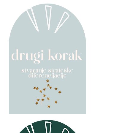
drugi korak
stvaranje strateške
diferencijacije