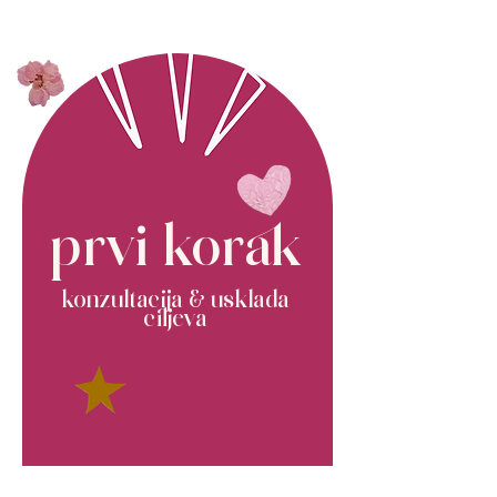
prvi korak
konzultacija & usklada
ciljeva