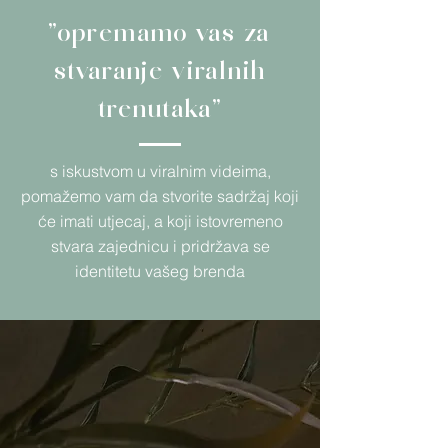
"opremamo vas za
stvaranje viralnih
trenutaka"
s iskustvom u viralnim videima,
pomažemo vam da stvorite sadržaj koji
će imati utjecaj, a koji istovremeno
stvara zajednicu i pridržava se
identitetu vašeg brenda