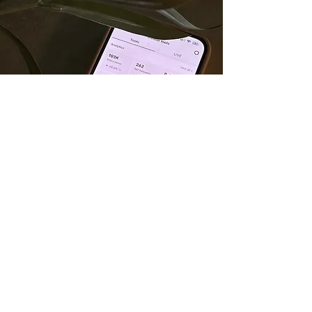
stvarajmo
zajedno!
team@bitterlip.com